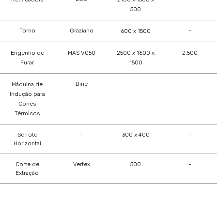
500
Torno
Graziano
-
600 x 1500
Engenho de
MAS V050
2500 x 1600 x
2.500
Furar
1500
Dine
-
-
Máquina de
Indução para
Cones
Térmicos
Serrote
-
300 x 400
-
Horizontal
Corte de
Vertex
500
-
Extração