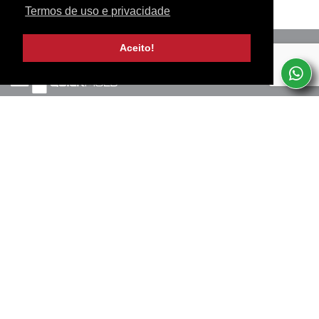
Termos de uso e privacidade
Aceito!
Marinha Grande, PT
+351 244 502 057
(Chamada para rede fixa nacional)
Termos de uso e privacidade
SERVIÇOS
SUBSCREVA A NOSSA NEWSLETTER