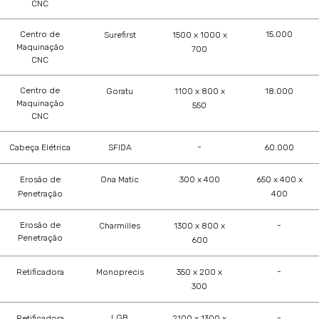
CNC
Centro de
15.000
Surefirst
1500 x 1000 x
Maquinação
700
CNC
Centro de
Goratu
1100 x 800 x
18.000
Maquinação
550
CNC
-
Cabeça Elétrica
SFIDA
60.000
Erosão de
Ona Matic
300 x 400
650 x 400 x
Penetração
400
Erosão de
-
Charmilles
1300 x 800 x
Penetração
600
-
Retificadora
Monoprecis
350 x 200 x
300
LGB
-
Retificadora
2100 x 1300 x